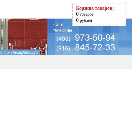
Корзина товаров:
0
товаров
0
рублей
ail:
k-plitka@inbox.ru