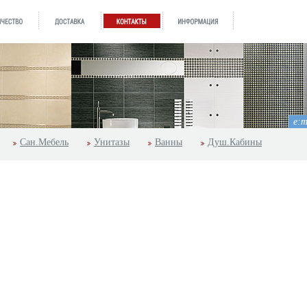
e:m
Сан.Мебель
Унитазы
Ванны
Душ.Кабины